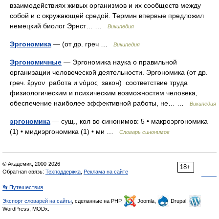
взаимодействиях живых организмов и их сообществ между
собой и с окружающей средой. Термин впервые предложил
немецкий биолог Эрнст… …
Википедия
Эргономика
— (от др. греч …
Википедия
Эргономичные
— Эргономика наука о правильной
организации человеческой деятельности. Эргономика (от др.
греч. ἔργον работа и νόμος закон) соответствие труда
физиологическим и психическим возможностям человека,
обеспечение наиболее эффективной работы, не… …
Википедия
эргономика
— сущ., кол во синонимов: 5 • макроэргономика
(1) • мидиэргономика (1) • ми …
Словарь синонимов
© Академик, 2000-2026
18+
Обратная связь:
Техподдержка
,
Реклама на сайте
👣 Путешествия
Экспорт словарей на сайты
, сделанные на PHP,
Joomla,
Drupal,
WordPress, MODx.