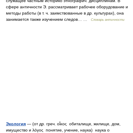
служащее частным историко этнографич. дисциплинам. В
сфере античности Э. рассматривает рабочее оборудование и
методы работы (в т. ч. заимствованные в др. культурах), она
занимается также изучением следов… …
Словарь античности
Экология
— (от др. греч. οἶκος обиталище, жилище, дом,
имущество и λόγος понятие, учение, наука) наука о